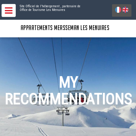
Site Officiel de l'hébergement
, partenaire de
Office de Tourisme Les Menuires
APPARTEMENTS MERSSEMAN LES MENUIRES
MY
RECOMMENDATIONS