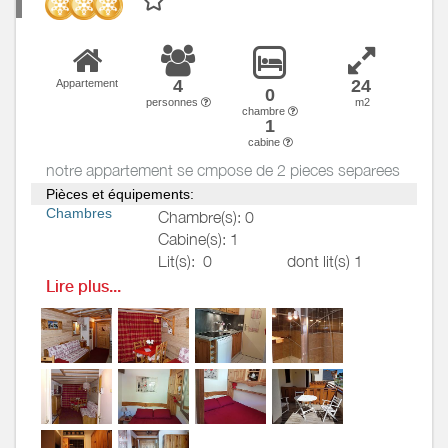
4
24
Appartement
0
personnes
m2
chambre
1
cabine
notre appartement se cmpose de 2 pieces separees
Pièces et équipements:
Chambres
Chambre(s): 0
Cabine(s): 1
Lit(s):
0
dont lit(s) 1
pers.: 0
Lire plus...
dont lit(s) 2
pers.: 0
c est une chambre fermee par un
porte avec un lit 2 personnes
couettes et oreillers et placards
de rangement
Salle de
Salle de bains avec