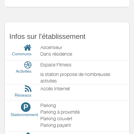
plaque vitro ceramique 4 feux
Autres
Balcon
pièces
Media
Télévision
Wifi
Infos sur l'établissement
Autres
laverie exterieure dans village
équipements
Ascenseur
Chauffage /
Chauffage
Dans résidence
Communs
AC
Exterieur
Salon de jardin
Espace Fitness
Activités
Divers
dans la piece a vivre 2 lits gigogne 1
la station propose de nombreuses
personne 80 de large pouvant faire 1
activites
lit 2 personnes2 couettes 1 personne
Accès Internet
taies oreillers
Réseaux
Parking
P
Parking à proximité
Stationnement
Parking couvert
Parking payant