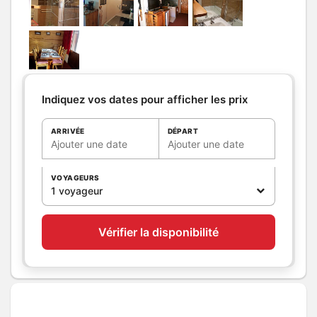
large 1 couette 2 personnes 2
taies oreillers
Salle de
Salle de bains avec
bains
/
Salle
douche et baignoire
d'eau
Sèche cheveux
Sèche serviettes
Indiquez vos dates pour afficher les prix
Salle(s) de bains (avec baignoire):
1
ARRIVÉE
DÉPART
meuble lavabo glace
Ajouter une date
Ajouter une date
WC
WC:
1
WC indépendants
VOYAGEURS
1 voyageur
Cuisine
Cuisine
Appareil à fondue
Vérifier la disponibilité
Appareil à raclette
Four
Four à micro ondes
Lave vaisselle
Réfrigérateur